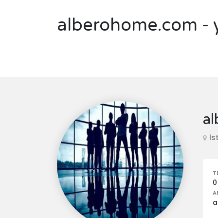
alberohome.com - 
a
İs
T
0
A
a