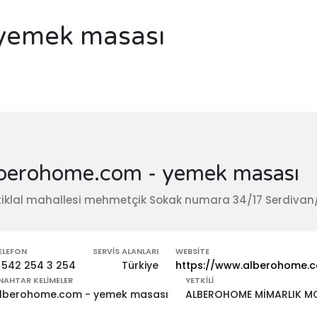
yemek masası
lberohome.com - yemek masası
tiklal mahallesi mehmetçik Sokak numara 34/17 Serdiva
ELEFON
SERVIS ALANLARI
WEBSITE
 542 254 3 254
Türkiye
https://www.alberohome.
NAHTAR KELIMELER
YETKILI
lberohome.com - yemek masası
ALBEROHOME MİMARLIK MOB