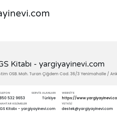
ayinevi.com
S Kitabı - yargiyayinevi.com
tim OSB. Mah. Turan Çiğdem Cad. 36/3 Yenimahalle / An
ELEFON
SERVIS ALANLARI
WEBSITE
850 532 9653
Türkiye
https://www.yargiyayinevi.c
NAHTAR KELIMELER
YETKILI
GS Kitabı - yargiyayinevi.com
destek@yargiyayinevi.com