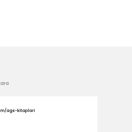
kara
om/ags-kitaplari