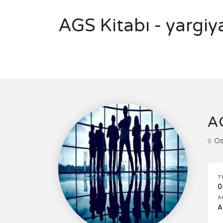
AGS Kitabı - yargiy
AG
Os
T
0
A
A